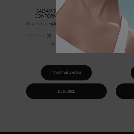
BÁLSAMO BLUE PEPTIDES PARA
AQUASO
CONTORNO DE OJOS Y LABIOS
Bálsamo Blue Peptides Ojos y Labios – Efecto Lifting
DESAFÍA E
FO
(0)
Un formato disponible
Selecci
15ML
COMPRAR AHORA
DESCUBRE