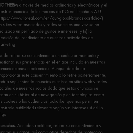
IOTHERM
a través de medios ordinarios y electrónicos y el
ostrar anuncios de las marcas de L’Oréal España S.A.U.
https://www.loreal.com/en/our-global-brands-portfolio/
)
n sitios webs asociados y redes sociales una vez se ha
ealizado un perfilado de gustos e intereses; y (ii) la
edición del rendimiento de nuestras actividades de
arketing.
uede retirar su consentimiento en cualquier momento y
estionar sus preferencias en el enlace incluido en nuestras
omunicaciones electrónicas. Aunque decida no
roporcionar este consentimiento o lo retire posteriormente,
odría seguir viendo anuncios nuestros en sitios web y redes
ociales de nuestros socios dado que estos anuncios se
asan en su historial de navegación y en tecnologías como
as cookies o las audiencias lookalike, que nos permiten
ostrarle publicidad relevante según sus intereses si así lo
lige.
erechos:
Acceder, rectificar, retirar su consentimiento y
uprimir sus datos, así como otros derechos de protección