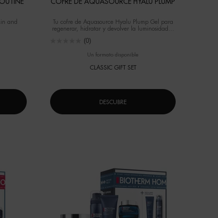
OUTINE
COFRE DE AQUASOURCE HYALU PLUMP
kin and
Tu cofre de Aquasource Hyalu Plump Gel para
regenerar, hidratar y devolver la luminosidad a
tu piel.
(0)
Un formato disponible
CLASSIC GIFT SET
DESCUBRE