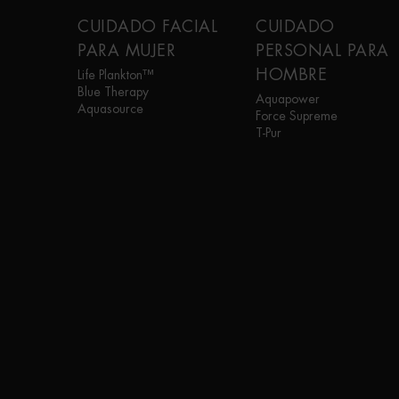
Navegación a pie de página
CUIDADO FACIAL
CUIDADO
PARA MUJER
PERSONAL PARA
HOMBRE
Life Plankton™
Blue Therapy
Aquapower
Aquasource
Force Supreme
T-Pur