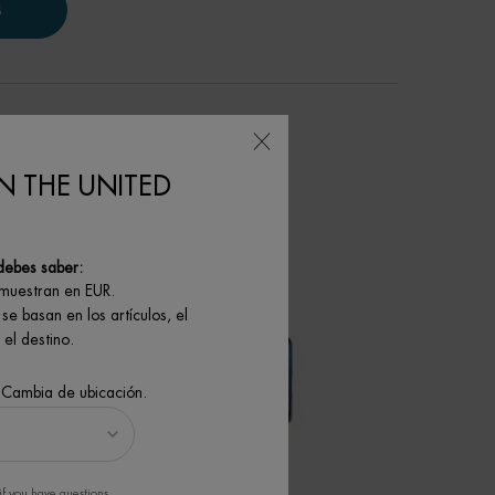
S
N THE UNITED
debes saber:
 muestran en EUR.
se basan en los artículos, el
el destino.
 Cambia de ubicación.
if you have questions