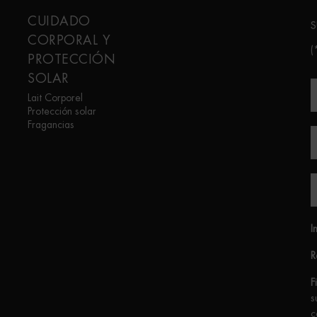
CUIDADO
S
CORPORAL Y
(
PROTECCIÓN
SOLAR
Lait Corporel
Protección solar
Fragancias
I
R
F
s
c