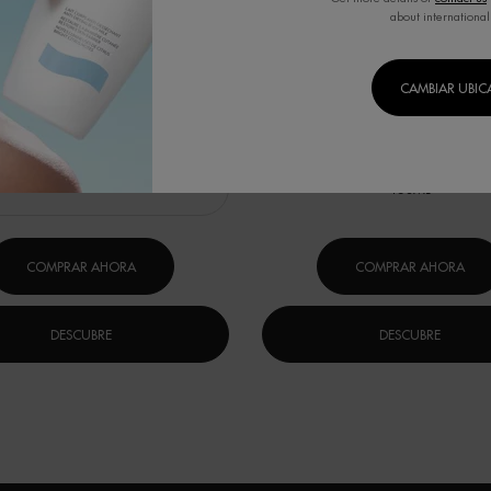
about international
URCE HYDRA BARRIER CREAM
AQUASOURCE HYDRA BAR
CLEANSER
L FRÍO - HIDRATACIÓN INTENSA PARA
DESAFÍA EL FRÍO - Limpiador en cre
CAMBIAR UBI
RTALECER Y PROTEGER TU PIEL
que no reseca la piel para calmar y r
barrera cutánea desde el primer
(2)
(0)
onar formato
Un formato disponible
150ML
COMPRAR AHORA
COMPRAR AHORA
DESCUBRE
DESCUBRE