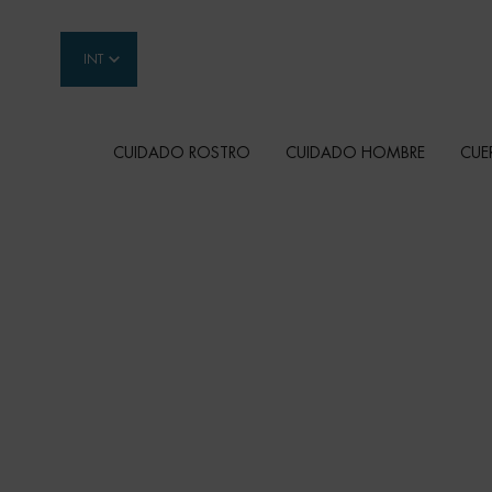
INT
CUIDADO ROSTRO
CUIDADO HOMBRE
CUE
Contenido principal
IDEAS DE REGALO
Haz que estas fiestas sean inolvidables con los
regalo de Biotherm para mujer, hombre y para e
corporal.