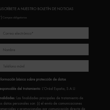
USCRÍBETE A NUESTRO BOLETÍN DE NOTICIAS
*)
Campos obligatorios
Correo electrónico
*
Nombre
Teléfono móvil
nformación básica sobre protección de datos
esponsable del tratamiento
: L’Oréal España, S.A.U.
inalidades:
Las finalidades principales de tratamiento de
us datos personales son: (i) el envío de comunicaciones
omerciales y promocionales por comunicación directa de