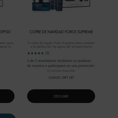
 SPF30
COFRE DE NAVIDAD FORCE SUPREME
Cream para
Tu cofre de regalo Force Supreme para combatir
parar los
a la perfección los signos del envejecimiento
nto
masculino.
(3)
1 de 3 reseñadores recibieron un producto
de muestra o participaron en una promoción
Un formato disponible
CLASSIC GIFT SET
DESCUBRE