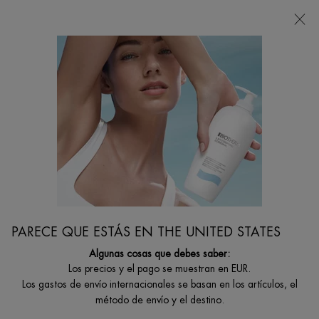
Estoy buscando...
Busca
en
Contenido principal
BIOSOURCE Y BIOCILS
Consigue una piel purificada en profundidad y radiante gracias a Biosource.
Es el principio de una piel radiante y saludable. Ahora, ¡a disfrutar!
...
CUIDADO ROSTRO
Por Colección
Filtrar por
FILTRAR
PARECE QUE ESTÁS EN THE UNITED STATES
FILTERS MENU
Algunas cosas que debes saber:
11 productos
Los precios y el pago se muestran en EUR.
Los gastos de envío internacionales se basan en los artículos, el
método de envío y el destino.