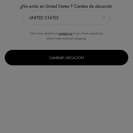
¿No estás en United States ? Cambia de ubicación.
Get more details or
contact us
if you have questions
about international shipping.
CAMBIAR UBICACIÓN
BIOCILS DESMAQUILLANTE DE
BIOSOURCE GEL MICELAR
OJOS WATERPROOF EXPRESS
LIMPIADOR & EXFOLIANTE​
Desmaquillante para Ojos Express -
El poder limpiador aliado a una
Resistente al agua - No graso
exfoliación suave y cotidiana
(5)
(4)
1 de 5 reseñadores recibieron un
Un formato disponible
producto de muestra o participaron
150ML
en una promoción
Un formato disponible
100ML