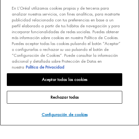
CUIDADO CORPORAL Y PROTECCIÓN SOLAR
En L’Oréal utilizamos cookies propias y de terceros para
analizar nuestros servicios, con fines analíticos, para mostrarte
Lait Corporel
publicidad relacionada con tus preferencias en base a un
Protección solar
perfil elaborado a partir de tus hábitos de navegación y para
Fragancias
incorporar funcionalidades de redes sociales. Puedes obtener
más información sobre cookies en nuestra Política de Cookies.
Puedes aceptar todas las cookies pulsando el botón “Aceptar”
SUSCRÍBETE A NUESTRO BOLETÍN DE NOTICIAS
o configurarlas o rechazar su uso pulsando el botón de
(*)
Campos obligatorios
“Configuración de Cookies”. Puede consultar la información
adicional y detallada sobre Protección de Datos en
nuestra
Política de Privacidad
Correo electrónico
*
Aceptar todas las cookies
Nombre
Rechazar todas
Configuración de cookies
Teléfono móvil
Información básica sobre protección de datos