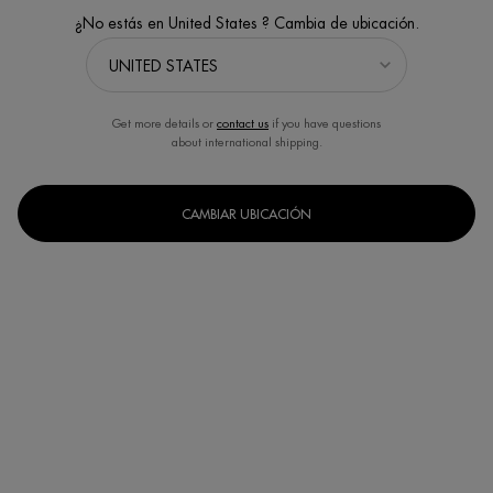
¿No estás en United States ? Cambia de ubicación.
Get more details or
contact us
if you have questions
about international shipping.
COLECCIÓN LIFE PLANKTON
Desbloquea los beneficios de Biotech Plankton™: un ingrediente
regenerador que refuerza la barrera cutánea, proporciona una
CAMBIAR UBICACIÓN
hidratación intensa y favorece la renovación celular de la piel.
Inicio
CUIDADO ROSTRO
Por Colección
Life Plankton™
[ NUESTRAS SOLUCIONES PARA EL CUIDADO DE
LA PIEL LIFE PLANKTON ]
Experimenta una hidratación intensa y la regeneración de la piel con
Life Plankton
de Biotherm. Una colección diseñada para reparar,
rejuvenecer y
proteger la barrera cutánea.