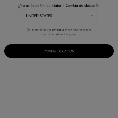
¿No estás en United States ? Cambia de ubicación.
Get more details or
contact us
if you have questions
about international shipping.
CAMBIAR UBICACIÓN
Un formato disponible
Classic Gift set
Selected
, 1 of 1
Completa tu rutina
Cofre de Navidad Force Supreme