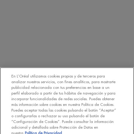
Nombre
Teléfono móvil
Información básica sobre protección de datos
Responsable del tratamiento
: L’Oréal España, S.A.U.
Finalidades:
Las finalidades principales de tratamiento de sus datos
personales son: (i) el envío de comunicaciones comerciales y
En L’Oréal utilizamos cookies propias y de terceros para
promocionales por comunicación directa de
BIOTHERM
a través de
analizar nuestros servicios, con fines analíticos, para mostrarte
medios ordinarios y electrónicos y el mostrar anuncios de las
publicidad relacionada con tus preferencias en base a un
perfil elaborado a partir de tus hábitos de navegación y para
marcas de L’Oréal España S.A.U. (
https://www.loreal.com/en/our-
incorporar funcionalidades de redes sociales. Puedes obtener
global-brands-portfolio/
) en sitios webs asociados y redes sociales
más información sobre cookies en nuestra Política de Cookies.
una vez se ha realizado un perfilado de gustos e intereses; y (ii) la
Puedes aceptar todas las cookies pulsando el botón “Aceptar”
medición del rendimiento de nuestras actividades de marketing.
o configurarlas o rechazar su uso pulsando el botón de
“Configuración de Cookies”. Puede consultar la información
Puede retirar su consentimiento en cualquier momento y gestionar
adicional y detallada sobre Protección de Datos en
sus preferencias en el enlace incluido en nuestras comunicaciones
nuestra
Política de Privacidad