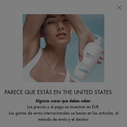
Estoy buscando...
Busca
en
Contenido principal
Inicio
IDEAS DE REGALO
COFRE AQUAPOWER
Descubre la rutina perfecta para hidratar y fortalecer la barrera de
la piel
PARECE QUE ESTÁS EN THE UNITED STATES
Algunas cosas que debes saber:
Los precios y el pago se muestran en EUR.
Los gastos de envío internacionales se basan en los artículos, el
método de envío y el destino.