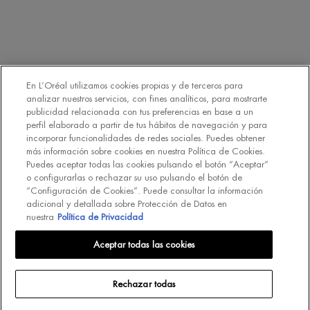
Declaro que tengo 16 años o más y deseo beneficiarme de la recepción
de comunicaciones comerciales personalizadas basadas en el perfilado
de mis gustos e intereses por parte de L’Oréal España S.A.U.: (i) por
comunicación directa en relación con los productos y servicios de
[MARCA] y (ii) mediante anuncios de las marcas de L’Oréal España
En L’Oréal utilizamos cookies propias y de terceros para
S.A.U. (
https://www.loreal.com/en/our-global-brands-portfolio/
) en sitios
analizar nuestros servicios, con fines analíticos, para mostrarte
*
web y redes sociales de socios.
publicidad relacionada con tus preferencias en base a un
perfil elaborado a partir de tus hábitos de navegación y para
incorporar funcionalidades de redes sociales. Puedes obtener
REGÍSTRATE
más información sobre cookies en nuestra Política de Cookies.
Puedes aceptar todas las cookies pulsando el botón “Aceptar”
o configurarlas o rechazar su uso pulsando el botón de
“Configuración de Cookies”. Puede consultar la información
adicional y detallada sobre Protección de Datos en
nuestra
Política de Privacidad
INT
Aceptar todas las cookies
Rechazar todas
© Biotherm 2023