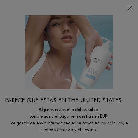
Estoy buscando...
Busca
en
Contenido principal
LIMPIADORES Y EXFOLIANTES
Deja tu piel con un aspecto radiante y saludable con los exfoliantes,
limpiadores espumosos y geles faciales de Biotherm.
Inicio
CUIDADO ROSTRO
Filtrar por
FILTRAR
PARECE QUE ESTÁS EN THE UNITED STATES
FILTERS MENU
Algunas cosas que debes saber:
4 productos
Los precios y el pago se muestran en EUR.
Los gastos de envío internacionales se basan en los artículos, el
método de envío y el destino.