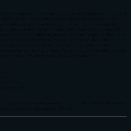
itales para la piel puede ralentizar la reparación de la piel dañada o irritada? La
iotherm está formulada a partir de este conocimiento biológico para ir más allá
ndo a acelerar la reparación de la barrera cutánea. Gracias a su avanzada
para la piel como Biotech Plankton™, Vitamina B3, Vitamina E y Pro-Vitamina B5,
eamente la piel áspera, agrietada, tirante y con picores. Al aplicarla, la textura se
 de absorberse rápidamente para regenerar la piel calmando la irritación, el
ncia de almendra combinada con el icónico aroma cítrico de Biotherm crea una
rejuvenecedora para hombres y mujeres. Aplica tu dosis diaria de nutrientes vitales
era y vuelve con más fuerza a una piel saludable y luminosa.
ra cutánea
a piel
rrera cutánea
ción de la piel
, Lait Corporel Active Recovery presenta una fórmula 94% biodegradable y 94,4%
 botella eco-diseñada fabricada con 100%PCR.