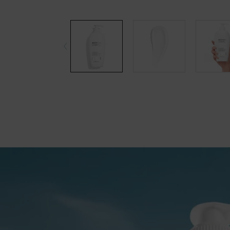
pdp-section-accordion