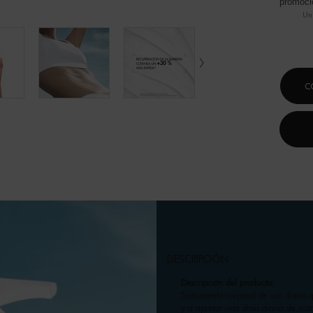
promoci
Un
C
DESCRIPCIÓN
Descripción del producto:
Tratamiento corporal de uso diario 
y a aportar una dosis diaria de nutr