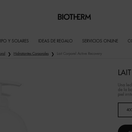
RPO Y SOLARES
IDEAS DE REGALO
SERVICIOS ONLINE
C
oral
Hidratantes Corporales
Lait Corporel Active Recovery
LAI
Una lec
de la b
piel irr
Un formato disponible
40