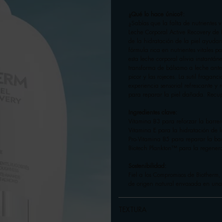
¿Qué lo hace único?:
¿Sabías que la falta de nutrientes v
Leche Corporal Active Recovery de B
de la hidratación de la piel ayuda
fórmula rica en nutrientes vitales 
esta leche corporal alivia instantán
transforma de bálsamo a leche antes
picor y las rojeces. La sutil fraga
experiencia sensorial refrescante y 
para reparar la piel dañada. Recup
Ingredientes clave:
Vitamina B3 para reforzar la barre
Vitamina E para la hidratación de l
Pro-Vitamina B5 para reparar la ba
Biotech Plankton™ para la regenera
Sostenibilidad:
Fiel a los Compromisos de Biotherm
de origen natural envasada en una
TEXTURA