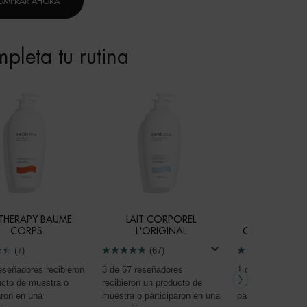
OMPRAR AHORA
pleta tu rutina
 THERAPY BAUME
LAIT CORPOREL
BIOCORPS 
CORPS
L'ORIGINAL
CORRECTIVE 
(7)
(67)
(8)
eseñadores recibieron
3 de 67 reseñadores
1 de 8 reseñadore
ucto de muestra o
recibieron un producto de
un producto de m
aron en una
muestra o participaron en una
participaron en u