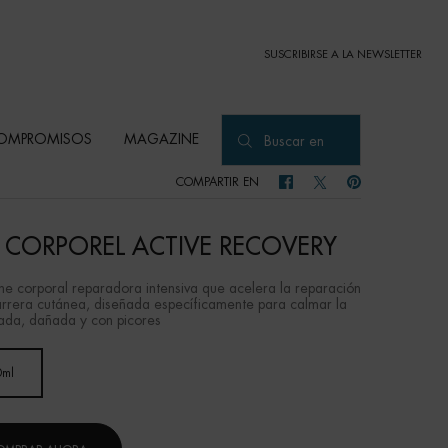
SUSCRIBIRSE A LA NEWSLETTER
OMPROMISOS
MAGAZINE
Buscar en
COMPARTIR EN
COMPARTIR EN FACEBOOK
COMPARTIR EN TWITTER
COMPARTIR EN PI
T CORPOREL ACTIVE RECOVERY
he corporal reparadora intensiva que acelera la reparación
arrera cutánea, diseñada específicamente para calmar la
itada, dañada y con picores
0ml
Selected
, 1 of 1