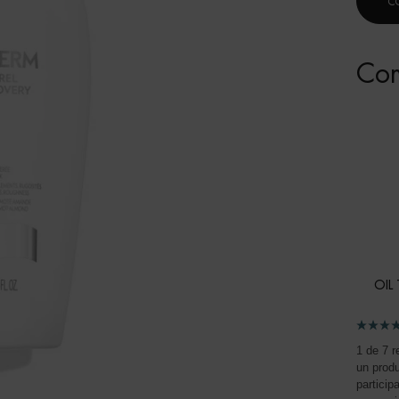
C
Com
OIL
1 de 7 r
un prod
particip