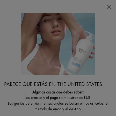
Estoy buscando...
Busca
en
Contenido principal
TÓNICOS
Descubre todos los tónicos Biotherm, un paso esencial en tu rutina de cuidado
de la piel
Inicio
CUIDADO ROSTRO
Filtrar por
FILTRAR
PARECE QUE ESTÁS EN THE UNITED STATES
FILTERS MENU
Algunas cosas que debes saber:
2 productos
Los precios y el pago se muestran en EUR.
Los gastos de envío internacionales se basan en los artículos, el
método de envío y el destino.