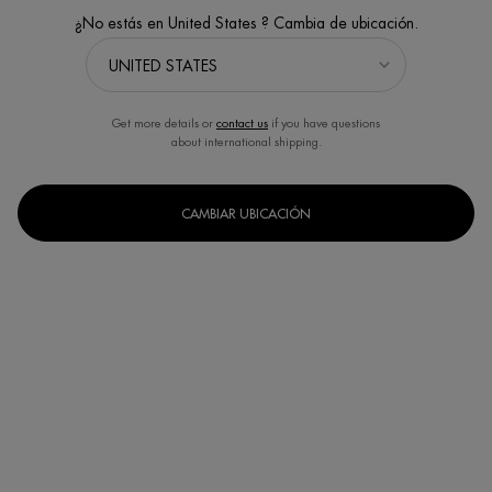
¿No estás en United States ? Cambia de ubicación.
Get more details or
contact us
if you have questions
about international shipping.
CAMBIAR UBICACIÓN
BIOSOURCE TÓNICO
BIOSOURCE TÓNICO
HIDRATANTE (PIEL NORMAL)
HIDRATANTE Y CALMANTE (PIEL
SECA)
Tónico facial revitalizante para piel
Tónico suavizante anticontaminación
normal a mixta
(7)
(4)
1 de 4 reseñadores recibieron un
Seleccionar formato
producto de muestra o participaron
en una promoción
Seleccionar formato