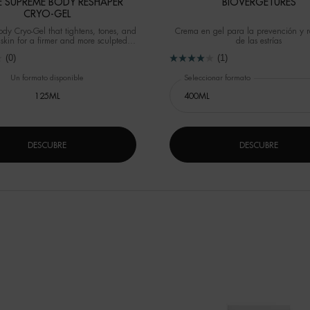
 SUPREME BODY RESHAPER
BIOVERGETURES
CRYO-GEL
ody Cryo-Gel that tightens, tones, and
Crema en gel para la prevención y 
skin for a firmer and more sculpted
de las estrías
appearance.
(0)
(1)
Un formato disponible
Seleccionar formato
125ML
DESCUBRE
DESCUBRE