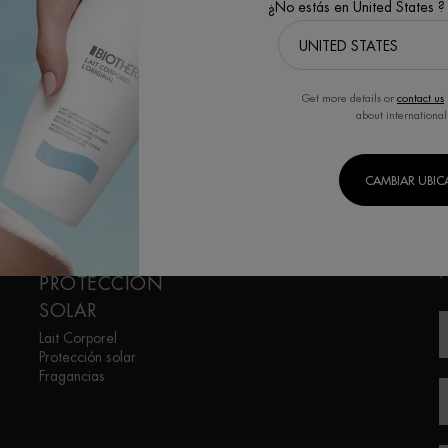
¿No estás en United States ?
DESCUBRE
DESCUBRE
Get more details or
contact us
about international
CAMBIAR UBI
CUIDADO
S
CORPORAL Y
(
PROTECCIÓN
SOLAR
Lait Corporel
Protección solar
Fragancias