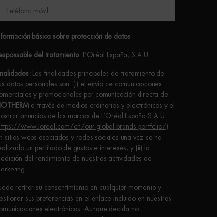
Teléfono móvil
nformación básica sobre protección de datos
esponsable del tratamiento
: L’Oréal España, S.A.U.
inalidades:
Las finalidades principales de tratamiento de
us datos personales son: (i) el envío de comunicaciones
omerciales y promocionales por comunicación directa de
IOTHERM
a través de medios ordinarios y electrónicos y el
ostrar anuncios de las marcas de L’Oréal España S.A.U.
https://www.loreal.com/en/our-global-brands-portfolio/
)
n sitios webs asociados y redes sociales una vez se ha
ealizado un perfilado de gustos e intereses; y (ii) la
edición del rendimiento de nuestras actividades de
arketing.
uede retirar su consentimiento en cualquier momento y
estionar sus preferencias en el enlace incluido en nuestras
omunicaciones electrónicas. Aunque decida no