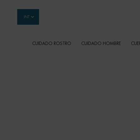
INT
CUIDADO ROSTRO
CUIDADO HOMBRE
CUE
Contenido principal
TRATAMIENTOS
REDUCTORES
Biotherm ha desarrollado una fórmula para suav
moldear las zonas como el abdomen, los muslos 