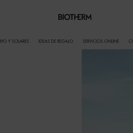
RPO Y SOLARES
IDEAS DE REGALO
SERVICIOS ONLINE
C
izar y
y las nalgas.