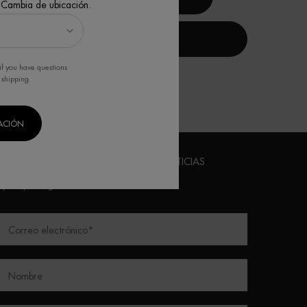
 Cambia de ubicación.
DESCUBRE
if you have questions
 shipping.
CACIÓN
USCRÍBETE A NUESTRO BOLETÍN DE NOTICIAS
*)
Campos obligatorios
Correo electrónico
*
Nombre