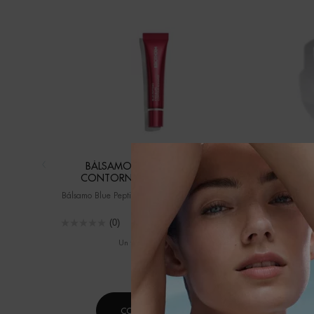
BÁLSAMO BLUE PEPTIDES PARA
AQUASO
CONTORNO DE OJOS Y LABIOS
Bálsamo Blue Peptides Ojos y Labios – Efecto Lifting
DESAFÍA E
FO
(0)
Un formato disponible
Selecci
15ML
COMPRAR AHORA