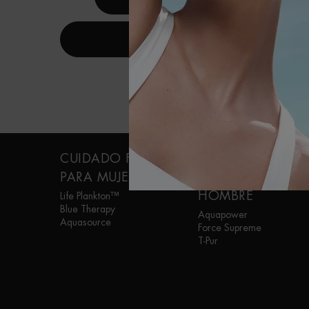
DESCUBRE
Navegación a pie de página
CUIDADO FACIAL
CUIDADO
PARA MUJER
PERSONAL PARA
HOMBRE
Life Plankton™
Blue Therapy
Aquapower
Aquasource
Force Supreme
T-Pur