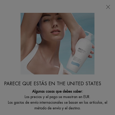
Estoy buscando...
Busca
en
Contenido principal
COMPRAR POR SOLUCIÓN
¿No sabes qué producto se adapta mejor a tus necesidades? Estos son algunos
de las preocupaciones que los hombres suelen tener y para los que la gama
Biotherm Homme puede ayudarte.
Inicio
CUIDADO HOMBRE
Filtrar por
FILTRAR
PARECE QUE ESTÁS EN THE UNITED STATES
FILTERS MENU
Algunas cosas que debes saber:
29 productos
Los precios y el pago se muestran en EUR.
Los gastos de envío internacionales se basan en los artículos, el
método de envío y el destino.