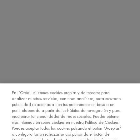
Información adicional:
Puede consultar la información adicional y
detallada sobre Protección de Datos en nuestra
Política de
Privacidad
Haciendo click en “Suscribirme” declaro que he leído y
entiendo la Política de Privacidad de L’Oréal. [
Política de Privacidad
].
EMAIL
SMS
Declaro que tengo 16 años o más y deseo beneficiarme de la recepción
de comunicaciones comerciales personalizadas basadas en el perfilado
de mis gustos e intereses por parte de L’Oréal España S.A.U.: (i) por
comunicación directa en relación con los productos y servicios de
[MARCA] y (ii) mediante anuncios de las marcas de L’Oréal España
En L’Oréal utilizamos cookies propias y de terceros para
S.A.U. (
https://www.loreal.com/en/our-global-brands-portfolio/
) en sitios
analizar nuestros servicios, con fines analíticos, para mostrarte
*
web y redes sociales de socios.
publicidad relacionada con tus preferencias en base a un
perfil elaborado a partir de tus hábitos de navegación y para
incorporar funcionalidades de redes sociales. Puedes obtener
REGÍSTRATE
más información sobre cookies en nuestra Política de Cookies.
Puedes aceptar todas las cookies pulsando el botón “Aceptar”
o configurarlas o rechazar su uso pulsando el botón de