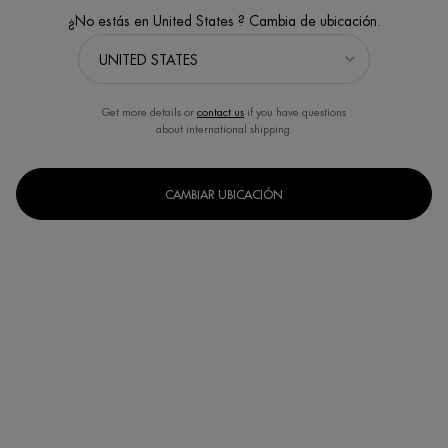
¿No estás en United States ? Cambia de ubicación.
Get more details or
contact us
if you have questions
about international shipping.
CAMBIAR UBICACIÓN
FORCE SUPREME EYE SERUM
AQUA FITNESS SHOWER GEL
FOR MEN
Reafirmante / anti-arrugas
Gel de ducha revitalizante
instantaneo. Cuerpo y cabello
(6)
(5)
Un formato disponible
Un formato disponible
15ML
200ML
COMPRAR AHORA
COMPRAR AHORA