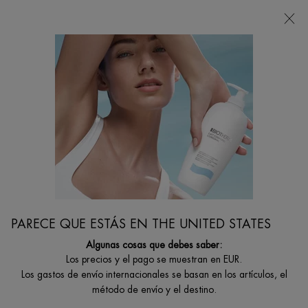
Estoy buscando...
Busca
en
Contenido principal
Gel para cuerpo
...
CUERPO Y SOLARES
Por Problema Del Cuidado Corporal
Filtrar por
FILTRAR
FILTERS MENU
3 productos
PARECE QUE ESTÁS EN THE UNITED STATES
Algunas cosas que debes saber:
Los precios y el pago se muestran en EUR.
Los gastos de envío internacionales se basan en los artículos, el
método de envío y el destino.