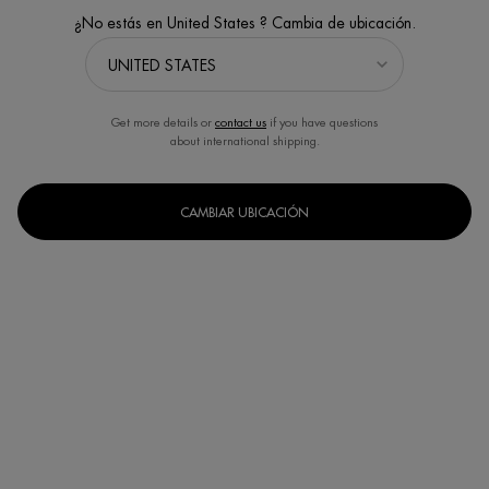
¿No estás en United States ? Cambia de ubicación.
Get more details or
contact us
if you have questions
about international shipping.
BIOCORPS EXFOLIANTE
OIL THERAPY ACEITE DE
CORPORAL ANTI-
DUCHA
RUGOSIDADES
Exfoliante corporal renovador para
Aceite de ducha nutritivo para pieles
luchar contra la opacidad y aspereza
secas
CAMBIAR UBICACIÓN
de la piel
(0)
(0)
Un formato disponible
Un formato disponible
200ML
200ML
COMPRAR AHORA
COMPRAR AHORA
DESCUBRE
DESCUBRE