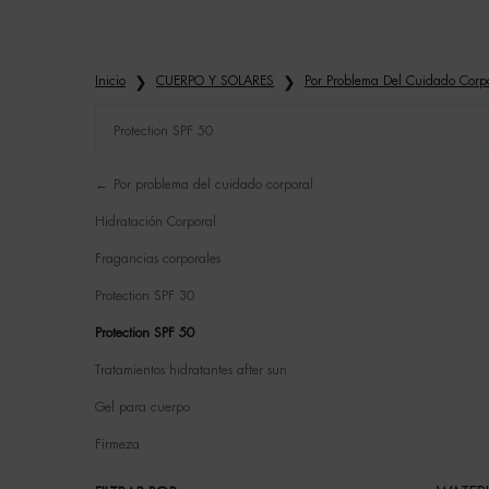
Inicio
CUERPO Y SOLARES
Por Problema Del Cuidado Corp
Protection SPF 50
Refinements menu
Protection SPF 50
Por problema del cuidado corporal
Hidratación Corporal
Fragancias corporales
Protection SPF 30
Protection SPF 50
Tratamientos hidratantes after sun
Gel para cuerpo
Firmeza