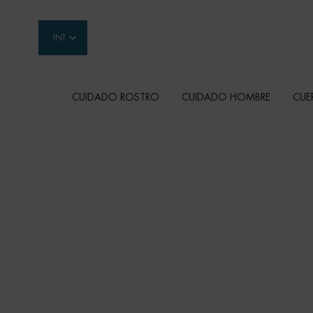
INT
CUIDADO ROSTRO
CUIDADO HOMBRE
CUE
Contenido principal
SPF 50
Protege tu piel del impacto del los rayos del sol 
prematuros signos visibles de la edad con nuest
solares y sprays SPF 50. Diseñadas para pieles s