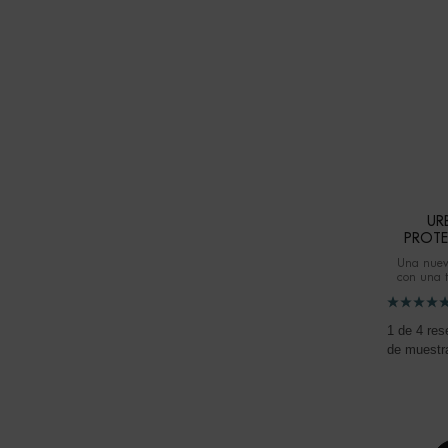
UR
PROTE
Una nuev
con una t
más 
1 de 4 res
de muestra