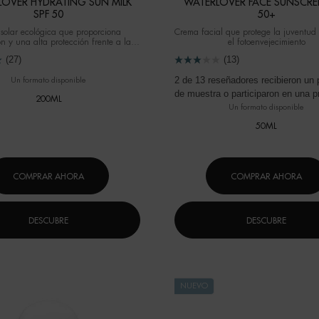
OVER HYDRATING SUN MILK
WATERLOVER FACE SUNSCRE
SPF 50
50+
solar ecológica que proporciona
Crema facial que protege la juventud
ón y una alta protección frente a las
el fotoenvejecimiento
agresiones del sol.
(27)
(13)
2 de 13 reseñadores recibieron un 
Un formato disponible
de muestra o participaron en una 
200ML
Un formato disponible
50ML
COMPRAR AHORA
COMPRAR AHORA
DESCUBRE
DESCUBRE
NUEVO