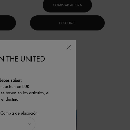
COMPRAR AHORA
DESCUBRE
N THE UNITED
debes saber:
 muestran en EUR.
se basan en los artículos, el
el destino.
 Cambia de ubicación.