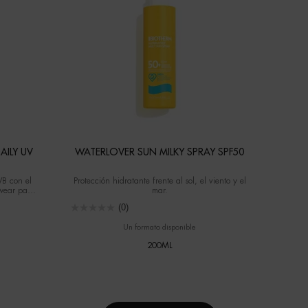
ILY UV
WATERLOVER SUN MILKY SPRAY SPF50
VB con el
Protección hidratante frente al sol, el viento y el
wear para
mar.
pirable con
(0)
omodidad y
Un formato disponible
200ML