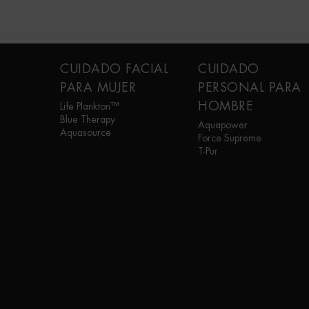
Navegación a pie de página
CUIDADO FACIAL
CUIDADO
PARA MUJER
PERSONAL PARA
HOMBRE
Life Plankton™
Blue Therapy
Aquapower
Aquasource
Force Supreme
T-Pur