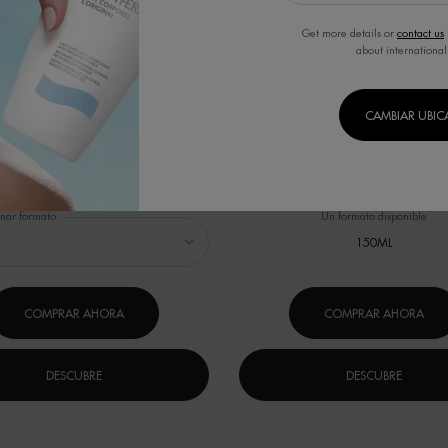
Get more details or
contact us
about international
URCE HYDRA BARRIER CREAM
AQUASOURCE HYDRA BAR
CAMBIAR UBI
CLEANSER
L FRÍO - HIDRATACIÓN INTENSA PARA
DESAFÍA EL FRÍO - Limpiador en cre
RTALECER Y PROTEGER TU PIEL
que no reseca la piel para calmar y r
barrera cutánea desde el primer
(2)
(0)
onar formato
Un formato disponible
150ML
COMPRAR AHORA
COMPRAR AHORA
DESCUBRE
DESCUBRE