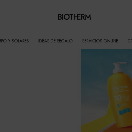
RPO Y SOLARES
IDEAS DE REGALO
SERVICIOS ONLINE
C
y prevén los
ras cremas
ensibles.