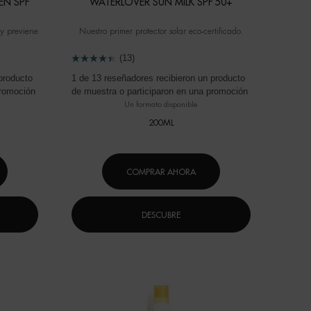
EN SPF
WATERLOVER SUN MILK SPF 50+
 y previene
Nuestro primer protector solar eco-certificado.
(13)
producto
1 de 13 reseñadores recibieron un producto
promoción
de muestra o participaron en una promoción
Un formato disponible
200ML
COMPRAR AHORA
DESCUBRE