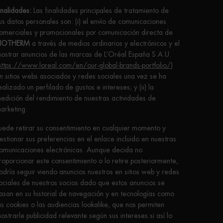
inalidades:
Las finalidades principales de tratamiento de
us datos personales son: (i) el envío de comunicaciones
omerciales y promocionales por comunicación directa de
IOTHERM
a través de medios ordinarios y electrónicos y el
ostrar anuncios de las marcas de L’Oréal España S.A.U.
https://www.loreal.com/en/our-global-brands-portfolio/
)
n sitios webs asociados y redes sociales una vez se ha
ealizado un perfilado de gustos e intereses; y (ii) la
edición del rendimiento de nuestras actividades de
arketing.
uede retirar su consentimiento en cualquier momento y
estionar sus preferencias en el enlace incluido en nuestras
omunicaciones electrónicas. Aunque decida no
roporcionar este consentimiento o lo retire posteriormente,
odría seguir viendo anuncios nuestros en sitios web y redes
ociales de nuestros socios dado que estos anuncios se
asan en su historial de navegación y en tecnologías como
as cookies o las audiencias lookalike, que nos permiten
ostrarle publicidad relevante según sus intereses si así lo