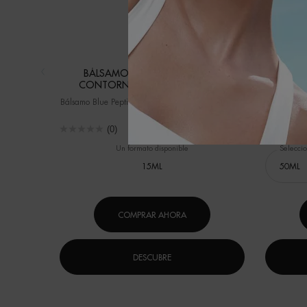
BÁLSAMO BLUE PEPTIDES PARA
AQUASO
CONTORNO DE OJOS Y LABIOS
Bálsamo Blue Peptides Ojos y Labios – Efecto Lifting
DESAFÍA E
FO
(0)
Un formato disponible
Selecci
15ML
COMPRAR AHORA
DESCUBRE