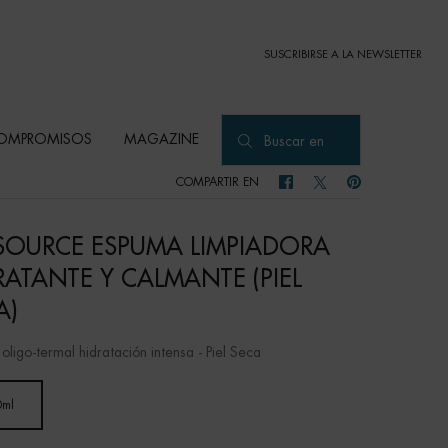
SUSCRIBIRSE A LA NEWSLETTER
OMPROMISOS
MAGAZINE
Buscar en
COMPARTIR EN
COMPARTIR EN FACEBOOK
COMPARTIR EN TWITTER
COMPARTIR EN PI
SOURCE ESPUMA LIMPIADORA
RATANTE Y CALMANTE (PIEL
A)
ligo-termal hidratación intensa - Piel Seca
0ml
Selected
, 1 of 1