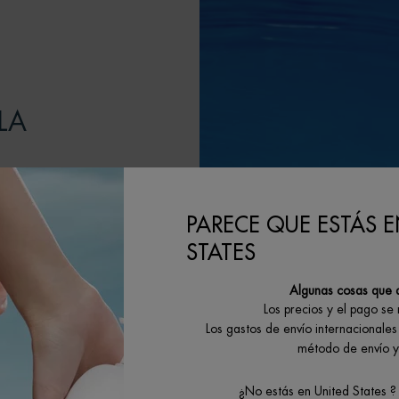
LA
itando a nuestros
PARECE QUE ESTÁS E
G dedicadas a la
STATES
 el objetivo de
claje y minimizar
Algunas cosas que 
Los precios y el pago se
tivos.
Los gastos de envío internacionales 
método de envío y 
¿No estás en United States ?