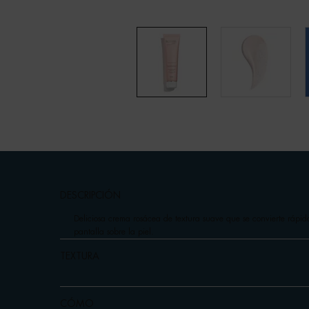
pdp-section-accordion
DESCRIPCIÓN
Deliciosa crema rosácea de textura suave que se convierte rápid
pantalla sobre la piel.
TEXTURA
CÓMO