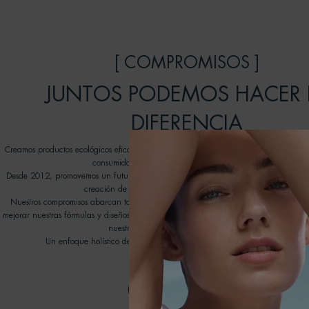
[ COMPROMISOS ]
JUNTOS PODEMOS HACER 
DIFERENCIA
Creamos productos ecológicos eficaces que cuidan la piel y respetan el océano, inv
consumidores a unirse a nuestro viaje transformador.
Desde 2012, promovemos un futuro mejor para nuestros océanos gracias a las ON
creación de nuestro programa Water Lovers de Biotherm.
Nuestros compromisos abarcan todos los aspectos de nuestra cadena de valores con
mejorar nuestras fórmulas y diseños de envases, promover nuevas tecnologías de reci
nuestra huella medioambiental en el agua.
Un enfoque holístico de la belleza que conlleva una ola de cambios posi
DESCUBRE MÀS