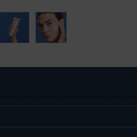
amente en un generoso jabón. Limpia y elimina el maquillaje sobre pieles secas prep