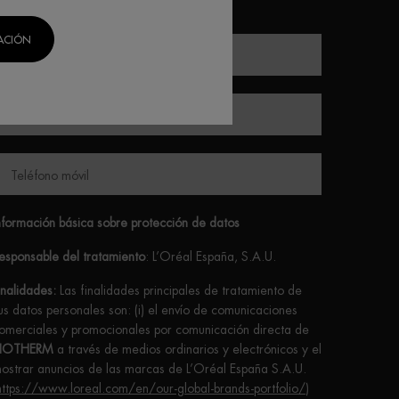
CACIÓN
Correo electrónico
*
Nombre
Teléfono móvil
nformación básica sobre protección de datos
esponsable del tratamiento
: L’Oréal España, S.A.U.
inalidades:
Las finalidades principales de tratamiento de
us datos personales son: (i) el envío de comunicaciones
omerciales y promocionales por comunicación directa de
IOTHERM
a través de medios ordinarios y electrónicos y el
ostrar anuncios de las marcas de L’Oréal España S.A.U.
https://www.loreal.com/en/our-global-brands-portfolio/
)