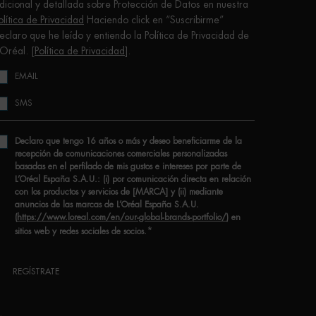
dicional y detallada sobre Protección de Datos en nuestra
olítica de Privacidad
Haciendo click en “Suscribirme”
eclaro que he leído y entiendo la Política de Privacidad de
’Oréal. [
Política de Privacidad
].
EMAIL
SMS
Declaro que tengo 16 años o más y deseo beneficiarme de la
recepción de comunicaciones comerciales personalizadas
basadas en el perfilado de mis gustos e intereses por parte de
L’Oréal España S.A.U.: (i) por comunicación directa en relación
con los productos y servicios de [MARCA] y (ii) mediante
anuncios de las marcas de L’Oréal España S.A.U.
(
https://www.loreal.com/en/our-global-brands-portfolio/
) en
*
sitios web y redes sociales de socios.
REGÍSTRATE