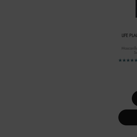
LIFE P
Mascarill
S