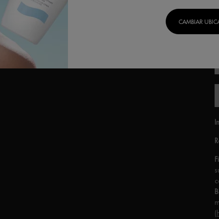
PROTECCIÓN
SOLAR
CAMBIAR UBI
Lait Corporel
Protección solar
Fragancias
I
R
F
s
c
B
m
(