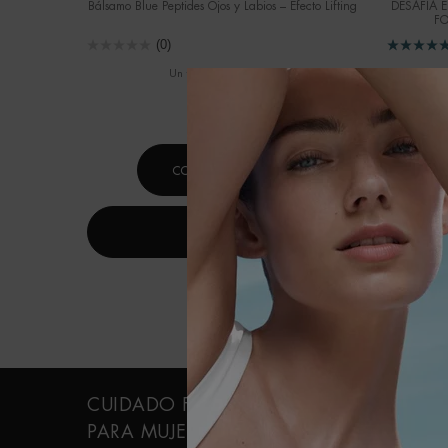
Bálsamo Blue Peptides Ojos y Labios – Efecto Lifting
DESAFÍA E
FO
(0)
Un formato disponible
Selecci
15ML
COMPRAR AHORA
DESCUBRE
Navegación a pie de página
CUIDADO FACIAL
CUIDADO
PARA MUJER
PERSONAL PARA