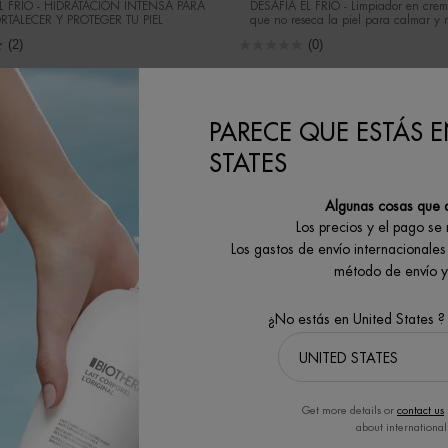
L FRÍO - HIDRATACIÓN INTENSA PARA
DESAFÍA EL FRÍO - Limpiador en cre
RTALECER Y PROTEGER TU PIEL
que no reseca la piel para calmar y r
barrera cutánea desde el primer
(2)
(0)
onar formato
Un formato disponible
150ML
PARECE QUE ESTÁS E
STATES
COMPRAR AHORA
COMPRAR AHORA
Algunas cosas que 
Los precios y el pago se
DESCUBRE
DESCUBRE
Los gastos de envío internacionales 
método de envío y 
¿No estás en United States ?
CUIDADO
S
Get more details or
contact us
about international
CORPORAL Y
(