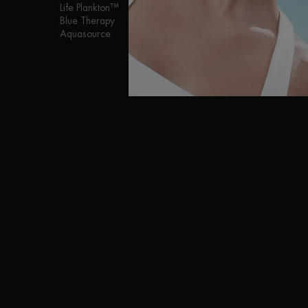
HOMBRE
Life Plankton™
Blue Therapy
Aquapower
Aquasource
Force Supreme
T-Pur