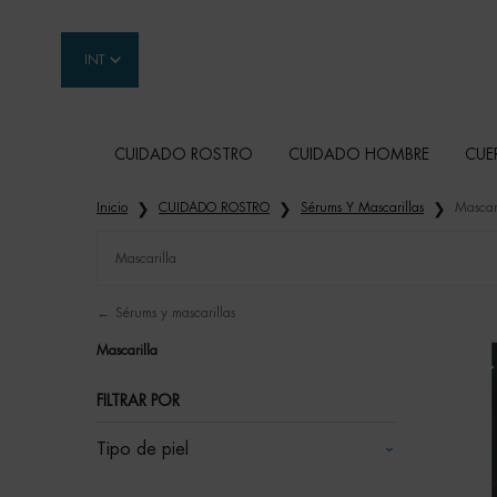
INT
CUIDADO ROSTRO
CUIDADO HOMBRE
CUE
Contenido principal
Inicio
CUIDADO ROSTRO
Sérums Y Mascarillas
Mascar
Mascarilla
Refinements menu
Mascarilla
Sérums y mascarillas
Mascarilla
FILTRAR POR
Tipo de piel