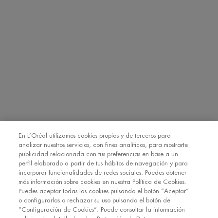
sus datos, así como otros derechos de protección de datos, como
se explica en la información adicional.
Información adicional:
Puede consultar la información adicional y
detallada sobre Protección de Datos en nuestra
Política de
Privacidad
Haciendo click en “Suscribirme” declaro que he leído y
entiendo la Política de Privacidad de L’Oréal. [
Política de Privacidad
].
EMAIL
SMS
Declaro que tengo 16 años o más y deseo beneficiarme de la recepción
En L’Oréal utilizamos cookies propias y de terceros para
de comunicaciones comerciales personalizadas basadas en el perfilado
de mis gustos e intereses por parte de L’Oréal España S.A.U.: (i) por
analizar nuestros servicios, con fines analíticos, para mostrarte
comunicación directa en relación con los productos y servicios de
publicidad relacionada con tus preferencias en base a un
[MARCA] y (ii) mediante anuncios de las marcas de L’Oréal España
perfil elaborado a partir de tus hábitos de navegación y para
S.A.U. (
https://www.loreal.com/en/our-global-brands-portfolio/
) en sitios
incorporar funcionalidades de redes sociales. Puedes obtener
*
web y redes sociales de socios.
más información sobre cookies en nuestra Política de Cookies.
Puedes aceptar todas las cookies pulsando el botón “Aceptar”
o configurarlas o rechazar su uso pulsando el botón de
REGÍSTRATE
“Configuración de Cookies”. Puede consultar la información