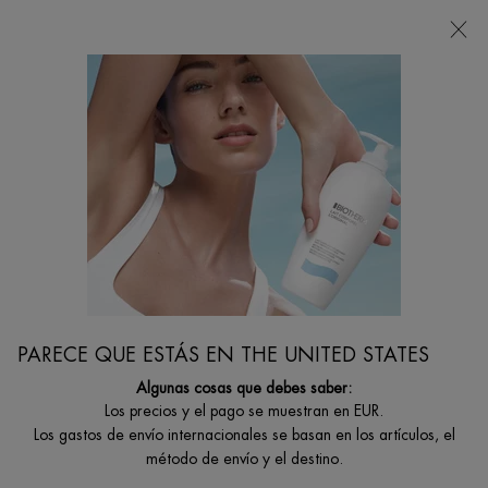
Estoy buscando...
Busca
en
Contenido principal
CUIDADO DE LA PIEL PARA MUJER
Descubre con Biotherm el mejor cuidado de la piel para cualquier tipo de
preocupación. Todos nuestros productos contienen nuestro ingrediente
exclusivo: Life Plankton™.
Inicio
CUIDADO ROSTRO
Filtrar por
FILTRAR
PARECE QUE ESTÁS EN THE UNITED STATES
FILTERS MENU
Algunas cosas que debes saber:
42 productos
Los precios y el pago se muestran en EUR.
Los gastos de envío internacionales se basan en los artículos, el
método de envío y el destino.