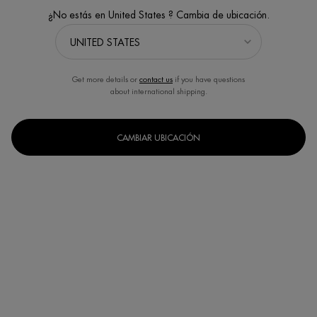
¿No estás en United States ? Cambia de ubicación.
Get more details or
contact us
if you have questions
about international shipping.
CAMBIAR UBICACIÓN
AQUA BOUNCE SUPER
CREMA BLUE PEPTIDES UPLIFT
CONCENTRATE
SPF30
Life Plankton™ Water + Ácido
ENTRENA TU PIEL​ CON LA NUEVA
Hialurónico
CREMA BLUE PEPTIDES UPLIFT SPF30.​
(1137)
(385)
1 de 1137 reseñadores recibieron
5 de 385 reseñadores recibieron
un producto de muestra o
un producto de muestra o
participaron en una promoción
participaron en una promoción
Un formato disponible
Un formato disponible
50ML
50ML