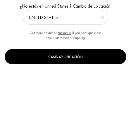
¿No estás en United States ? Cambia de ubicación.
Get more details or
contact us
if you have questions
about international shipping.
HAZ TU PIEL MÁS RESISTENTE CON
AQUAPOWER PNM
CAMBIAR UBICACIÓN
Vivir en la ciudad conlleva agresiones externas sobre la piel.
Contaminación, rayos UV, estrés... Cada día la piel tiene que hacer
frente a los factores de estrés medioambientales y protegerla se convierte
en una necesidad absoluta para mantenerla sana y
cuidada
. Aquí te
damos las claves para proteger tu piel y
fortalecerla
.
¿Te sientes completamente perdido en el mundo del cuidado de la piel?
¡No te preocupes! Llevar a cabo una rutina de cuidado de la piel bien
estructurada es realmente fácil, siempre y cuando utilices el producto
adecuado en el momento adecuado. Antes de nada, es imprescindible
entender por qué la piel masculina necesita cuidados específicos (sobre
todo cuando se vive en la ciudad), cómo darle el tratamiento que se
merece y cuáles son los productos esenciales que la
fortalecerán
y