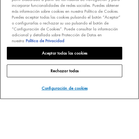
detallada sobre Protección de Datos en nuestra
Política de
incorporar funcionalidades de redes sociales. Puedes obtener
Privacidad
Haciendo click en “Suscribirme” declaro que he leído y
más información sobre cookies en nuestra Política de Cookies.
entiendo la Política de Privacidad de L’Oréal. [
Política de Privacidad
].
Puedes aceptar todas las cookies pulsando el botón “Aceptar”
o configurarlas o rechazar su uso pulsando el botón de
EMAIL
“Configuración de Cookies”. Puede consultar la información
adicional y detallada sobre Protección de Datos en
SMS
nuestra
Política de Privacidad
Aceptar todas las cookies
Declaro que tengo 16 años o más y deseo beneficiarme de la recepción
de comunicaciones comerciales personalizadas basadas en el perfilado
de mis gustos e intereses por parte de L’Oréal España S.A.U.: (i) por
Rechazar todas
comunicación directa en relación con los productos y servicios de
[MARCA] y (ii) mediante anuncios de las marcas de L’Oréal España
S.A.U. (
https://www.loreal.com/en/our-global-brands-portfolio/
) en sitios
Configuración de cookies
*
web y redes sociales de socios.
REGÍSTRATE