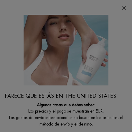
Estoy buscando...
Busca
en
Contenido principal
...
CUIDADO ROSTRO
Hidratantes Faciales
BLUE PRO-RETINOL MULTI-CORRECT CREAM
Crema multicorrectora antiarrugas para mejorar la calidad de la
piel
PARECE QUE ESTÁS EN THE UNITED STATES
Algunas cosas que debes saber:
Los precios y el pago se muestran en EUR.
Los gastos de envío internacionales se basan en los artículos, el
método de envío y el destino.