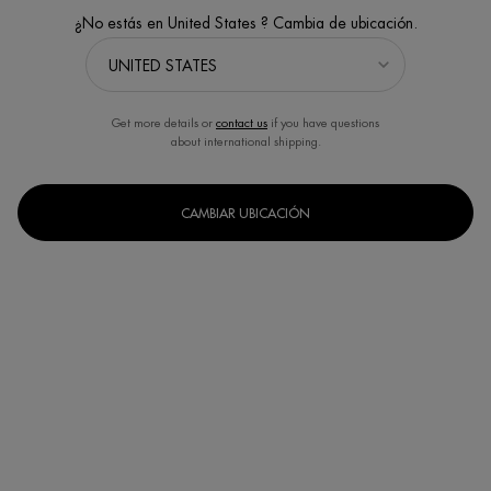
¿No estás en United States ? Cambia de ubicación.
Get more details or
contact us
if you have questions
about international shipping.
CAMBIAR UBICACIÓN
Seleccionar
30ml
50ml
75ml
Selected
, 1 of 3
Selected
, 2 of 3
Selected
, 3 of 3