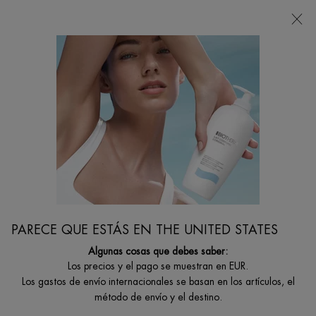
Estoy buscando...
Busca
en
Contenido principal
...
CUIDADO ROSTRO
Cuidado Para Ojos Y Labios
AQUASOURCE TOTAL EYE REVITALIZER GEL
Cuidado de los ojos efecto frío. Bolsas - ojeras - líneas de
deshidratación
PARECE QUE ESTÁS EN THE UNITED STATES
Algunas cosas que debes saber:
Los precios y el pago se muestran en EUR.
Los gastos de envío internacionales se basan en los artículos, el
método de envío y el destino.