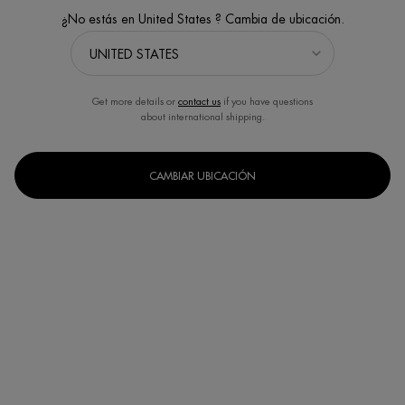
¿No estás en United States ? Cambia de ubicación.
Get more details or
contact us
if you have questions
about international shipping.
CAMBIAR UBICACIÓN
Un formato disponible
15ml
Selected
, 1 of 1