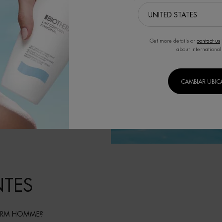
Get more details or
contact us
about international
CAMBIAR UBI
NTES
HERM HOMME?