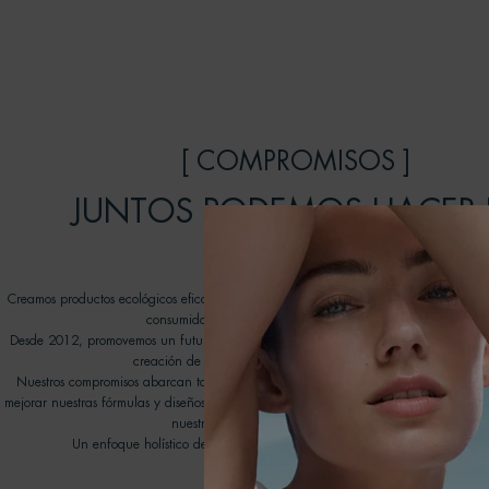
[ COMPROMISOS ]
JUNTOS PODEMOS HACER 
DIFERENCIA
Creamos productos ecológicos eficaces que cuidan la piel y respetan el océano, inv
consumidores a unirse a nuestro viaje transformador.
Desde 2012, promovemos un futuro mejor para nuestros océanos gracias a las ON
creación de nuestro programa Water Lovers de Biotherm.
Nuestros compromisos abarcan todos los aspectos de nuestra cadena de valores con
mejorar nuestras fórmulas y diseños de envases, promover nuevas tecnologías de reci
nuestra huella medioambiental en el agua.
Un enfoque holístico de la belleza que conlleva una ola de cambios posi