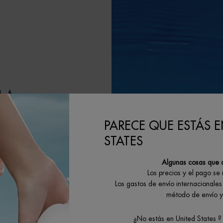
LA
PARECE QUE ESTÁS E
itando a nuestros
STATES
G dedicadas a la
Algunas cosas que 
Los precios y el pago se
 el objetivo de
Los gastos de envío internacionales 
claje y minimizar
método de envío y 
tivos.
¿No estás en United States ?