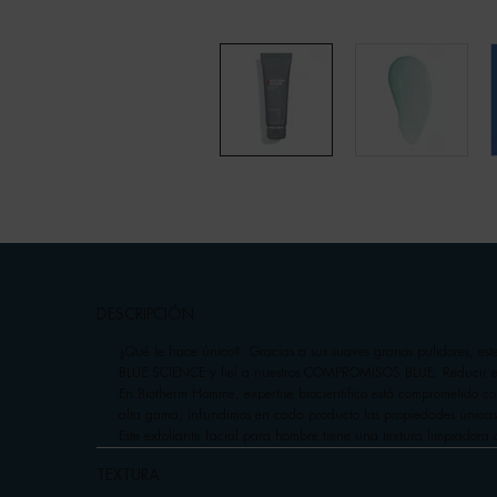
pdp-section-accordion
DESCRIPCIÓN
¿Qué le hace único?: Gracias a sus suaves granos pulidores, est
BLUE SCIENCE y fiel a nuestros COMPROMISOS BLUE: Reducir el u
En Biotherm Homme, expertise biocientífico está comprometido co
alta gama, infundimos en cada producto las propiedades únicas d
Este exfoliante facial para hombre tiene una textura limpiadora
TEXTURA