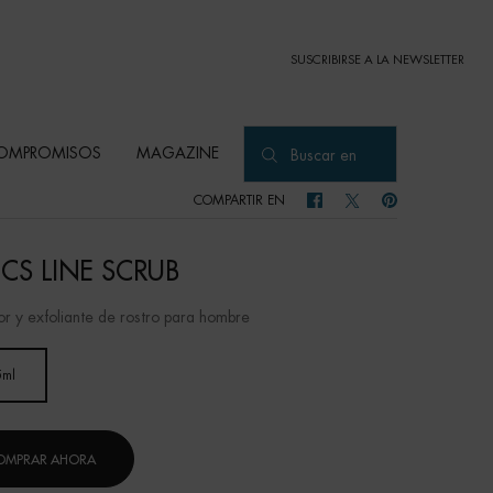
SUSCRIBIRSE A LA NEWSLETTER
OMPROMISOS
MAGAZINE
Buscar en
COMPARTIR EN
COMPARTIR EN FACEBOOK
COMPARTIR EN TWITTER
COMPARTIR EN PI
ICS LINE SCRUB
or y exfoliante de rostro para hombre
5ml
Selected
, 1 of 1
OMPRAR AHORA