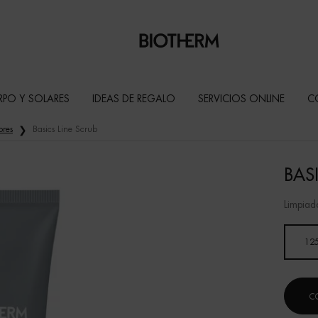
RPO Y SOLARES
IDEAS DE REGALO
SERVICIOS ONLINE
C
ores
Basics Line Scrub
BAS
Limpiad
Un formato disponible
12
C