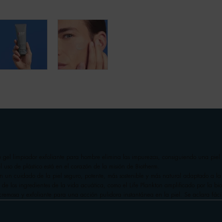
e gel limpiador exfoliante para hombre elimina las impurezas, consiguiendo una piel 
so de plástico está en el corazón de la misión de Biotherm.
n un cuidado de la piel seguro, potente, más sostenible y más natural adaptado a la
e los ingredientes de la vida acuática, como el Life Plankton amplificado por la bio
 cremosa y exfoliante para una acción pulidora instantánea en la piel. Se aclara fáci