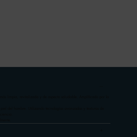
más limpia, revitalizada y de aspecto saludable. Amplificado por la
 piel del hombre. Utilizando tecnologías avanzadas y texturas de
ciencia.
lmente.