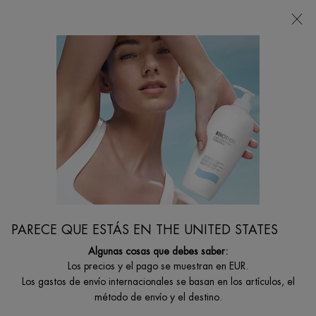
Estoy buscando...
Busca
en
Contenido principal
...
Cuidado De La Piel
Afeitado
BASICS LINE GEL SHAVER
Gel de afeitar autoespumante para una piel fresca y revitalizada.
PARECE QUE ESTÁS EN THE UNITED STATES
Algunas cosas que debes saber:
Los precios y el pago se muestran en EUR.
Los gastos de envío internacionales se basan en los artículos, el
método de envío y el destino.