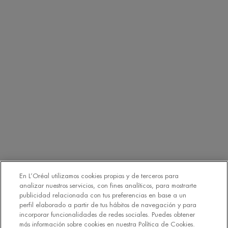
Aquapower
Force Supreme
T-Pur
CUIDADO CORPORAL Y PROTECCIÓN SOLAR
Lait Corporel
Protección solar
Fragancias
SUSCRÍBETE A NUESTRO BOLETÍN DE NOTICIAS
(*)
Campos obligatorios
Correo electrónico
*
En L’Oréal utilizamos cookies propias y de terceros para
analizar nuestros servicios, con fines analíticos, para mostrarte
publicidad relacionada con tus preferencias en base a un
perfil elaborado a partir de tus hábitos de navegación y para
Nombre
incorporar funcionalidades de redes sociales. Puedes obtener
más información sobre cookies en nuestra Política de Cookies.