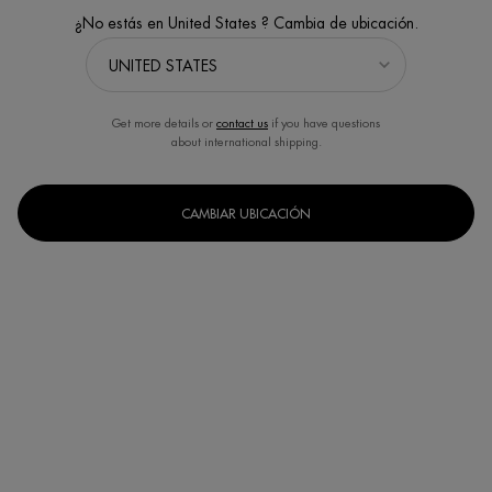
¿No estás en United States ? Cambia de ubicación.
Get more details or
contact us
if you have questions
about international shipping.
CAMBIAR UBICACIÓN
Un formato disponible
150ml
Selected
, 1 of 1