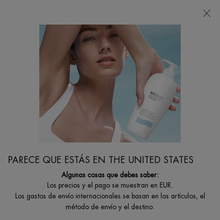
Estoy buscando...
Busca
en
Contenido principal
VOLVER A ABOUT BIOTHERM
OUR INGREDIENTS
Life Plankton™, a unique regenerating probiotic fraction of natural
origin amplified by bioscience. The most regenerating ingredient.
PARECE QUE ESTÁS EN THE UNITED STATES
Algunas cosas que debes saber:
Los precios y el pago se muestran en EUR.
Los gastos de envío internacionales se basan en los artículos, el
método de envío y el destino.