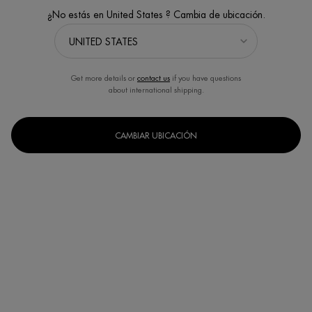
¿No estás en United States ? Cambia de ubicación.
Get more details or
contact us
if you have questions
about international shipping.
PATENTED BIO-SCIENCE PROBIOTIC FRACTION
LIFE PLANKTON™
Born in the French Pyrenees, Life Plankton™ contains 35 nutrients. It is
CAMBIAR UBICACIÓN
considered by scientists to be the most unique regenerating ingredient of the
cosmetic industry.
DISCOVER OUR LIFE PLANKTON™ COLLECTION