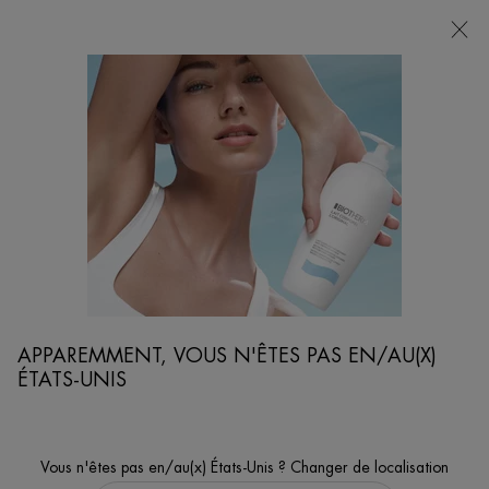
POINTS
DE
VENTE
Je cherche...
Reche
Contenu principal
...
VISAGE
SOINS HYDRATANTS VISAGE
AQUASOURCE CICA NUTRI CREAM
Apaisez votre peau avec une crème ultra réconfortante dont la
formule est à 86% d'origine naturelle.
APPAREMMENT, VOUS N'ÊTES PAS EN/AU(X)
ÉTATS-UNIS
Vous n'êtes pas en/au(x) États-Unis ? Changer de localisation