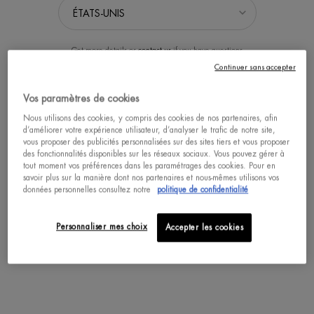
Get more details or
contact us
if you have questions
about international shipping.
Continuer sans accepter
Vos paramètres de cookies
SÉLECTIONNER LA LOCALISATION
Nous utilisons des cookies, y compris des cookies de nos partenaires, afin
d’améliorer votre expérience utilisateur, d’analyser le trafic de notre site,
FORCE SUPREME SÉRUM YEUX
FORCE SUPREME REBOOT
vous proposer des publicités personnalisées sur des sites tiers et vous proposer
ANTI-ÂGE
SHOT
des fonctionnalités disponibles sur les réseaux sociaux. Vous pouvez gérer à
tout moment vos préférences dans les paramétrages des cookies. Pour en
Sérum yeux fermeté et anti-rides
Spécialement conçu pour le visage et
savoir plus sur la manière dont nos partenaires et nous-mêmes utilisons vos
yeux, ce sérum pour homme offre une
dose revitalisante de 12% de Vitamine
données personnelles consultez notre
politique de confidentialité
Un(e) taille disponible
Un(e) taille disponible
C pure.
15 ML
30 ML
Personnaliser mes choix
Accepter les cookies
ACHAT RAPIDE
DÉCOUVRIR
DÉCOUVRIR