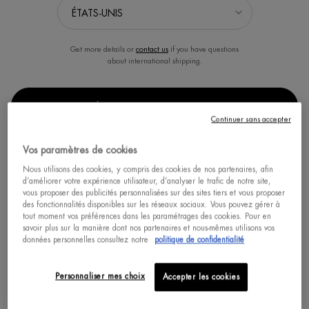
Get more details or
contact us
if you have questions
about international shipping.
FORCE SUPREME SÉRUM YEUX
T-PUR ADVANCED CLEANSER
ANTI-ÂGE
SÉLECTIONNER LA LOCALISATION
Continuer sans accepter
Sérum yeux fermeté et anti-rides
Nettoyant visage régulateur de sébum
et anti-points noirs conçu pour
homme, formulé avec de l'APG, des
Un(e) taille disponible
Un(e) taille disponible
acides aminés lavants et de la
Vos paramètres de cookies
bétaïne.
15 ML
125 ML
Nous utilisons des cookies, y compris des cookies de nos partenaires, afin
d’améliorer votre expérience utilisateur, d’analyser le trafic de notre site,
vous proposer des publicités personnalisées sur des sites tiers et vous proposer
ACHAT RAPIDE
des fonctionnalités disponibles sur les réseaux sociaux. Vous pouvez gérer à
tout moment vos préférences dans les paramétrages des cookies. Pour en
savoir plus sur la manière dont nos partenaires et nous-mêmes utilisons vos
données personnelles consultez notre
politique de confidentialité
DÉCOUVRIR
DÉCOUVRIR
Personnaliser mes choix
Accepter les cookies