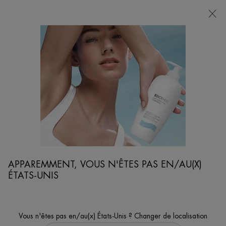
POINTS
DE
VENTE
Je cherche...
Reche
Contenu principal
SOINS VISAGE ET RASAGE
Accueil
SOIN HOMME
Trier par
AFFINER
FILTERS MENU
30 produits
APPAREMMENT, VOUS N'ÊTES PAS EN/AU(X)
ÉTATS-UNIS
Vous n'êtes pas en/au(x) États-Unis ? Changer de localisation