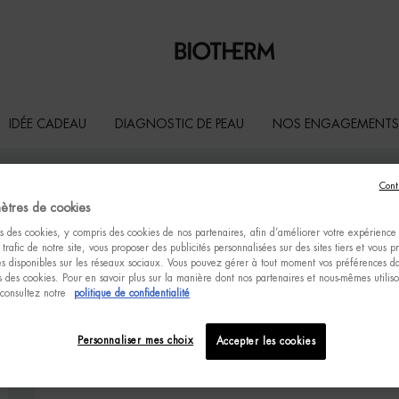
IDÉE CADEAU
DIAGNOSTIC DE PEAU
NOS ENGAGEMENTS
Cont
ètres de cookies
s des cookies, y compris des cookies de nos partenaires, afin d’améliorer votre expérience u
CONTACTE
 trafic de notre site, vous proposer des publicités personnalisées sur des sites tiers et vous 
tés disponibles sur les réseaux sociaux. Vous pouvez gérer à tout moment vos préférences da
 des cookies. Pour en savoir plus sur la manière dont nos partenaires et nous-mêmes utilis
 consultez notre
politique de confidentialité
Notre service Biotherm est à votre écoute.
Par téléphone au 09 69 32 00 03 (Du lundi au vendredi de 9h à 18h)
Personnaliser mes choix
Accepter les cookies
Par email :
relationclient@biotherm.oaccare.fr
.