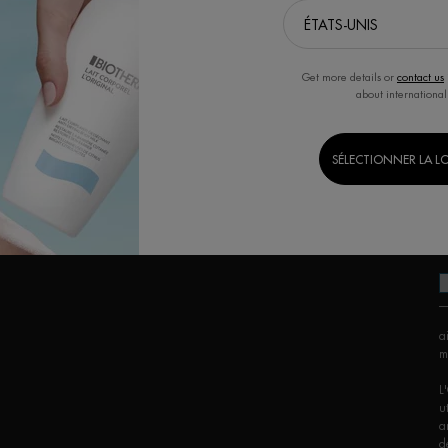
Get more details or
contact us
about international
SÉLECTIONNER LA L
J
p
r
a
m
L
u
a
d