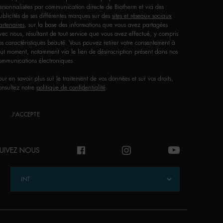
ersonnalisées par communication directe de Biotherm et via des
ublicités de ses différentes marques sur des
sites et réseaux sociaux
artenaires
, sur la base des informations que vous avez partagées
vec nous, résultant de tout service que vous avez effectué, y compris
os caractéristiques beauté. Vous pouvez retirer votre consentement à
out moment, notamment via le lien de désinscription présent dans nos
ommunications électroniques.
our en savoir plus sur le traitement de vos données et sur vos droits,
onsultez notre
politique de confidentialité
.
J'ACCEPTE
UIVEZ NOUS
INT