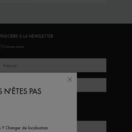
'INSCRIRE À LA NEWSLETTER
*)
Champs requis
Prénom
Nom de famille
 N'ÊTES PAS
enre*
Femme
Homme
Neutre
s ? Changer de localisation
Code postal :