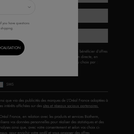
E-mail
*
if you have questions
 shipping.
Numéro de téléphone
OCALISATION
e déclare être âgé(e) de 16 ans ou plus et souhaite bénéficier d’offres
ersonnalisées de L’Oréal France par communication directe, en
elation avec les produits et services de Biotherm, au choix par :
*
Email
SMS
insi que via des publicités des marques de L’Oréal France adaptées à
es intérêts affichées sur des
sites et réseaux sociaux partenaires.
'Oréal France, en relation avec les produits et services Biotherm,
tilisera vos données personnelles pour réaliser des statistiques et des
nalyses ainsi que, avec votre consentement et selon vos choix ci-
essus, pour enrichir votre profil et vous proposer des offres