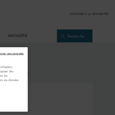
S'INSCRIRE À LA NEWSLETTER
MAGAZINE
Recherche
inuer sans accepter
tilisateur,
Z-NOUS
proposer des
ns les
ons vos données