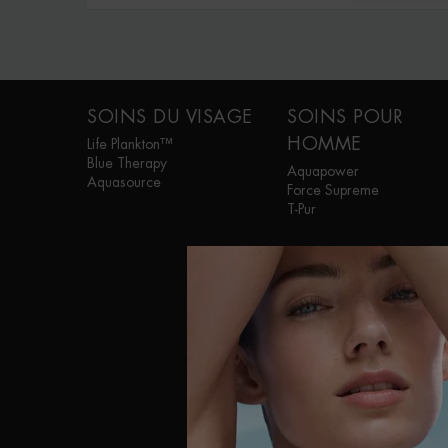
Navigation de bas de page
SOINS DU VISAGE
SOINS POUR
HOMME
Life Plankton™
Blue Therapy
Aquapower
Aquasource
Force Supreme
T-Pur