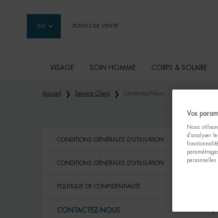
INT
POINTS DE VENTE
VISAGE
SOIN HOMME
CORPS & SOLAIRE
Contenu principal
Accueil
Service Client
Contactez-Nous
Vos param
Nous utilison
d’analyser le
CONDITIONS GÉNÉRALES D’UTILISATION
fonctionnali
paramétrages
personnelles
CONDITIONS GÉNÉRALES D’UTILISATION
POLITIQUE DE CONFIDENTIALITÉ
CONTACTEZ-NOUS