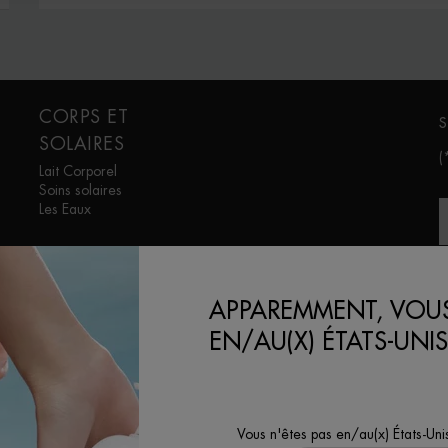
CORPS ET
S
SOLAIRES
(
Lait Corporel
Soins solaires
Les Eaux
APPAREMMENT, VOUS
EN/AU(X) ÉTATS-UNIS
G
Vous n'êtes pas en/au(x) États-Uni