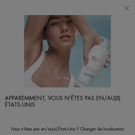
POINTS
DE
VENTE
Je cherche...
Reche
Contenu principal
APPAREMMENT, VOUS N'ÊTES PAS EN/AU(X)
ÉTATS-UNIS
Vous n'êtes pas en/au(x) États-Unis ? Changer de localisation