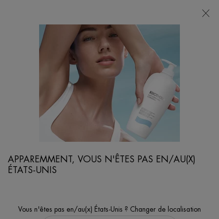
POINTS
DE
VENTE
Je cherche...
Reche
Contenu principal
...
VISAGE
SÉRUMS & MASQUES
BLUE THERAPY SÉRUM ANTI-ÂGE
Sérum anti-âge qui lisse et unifie la peau.
APPAREMMENT, VOUS N'ÊTES PAS EN/AU(X)
ÉTATS-UNIS
Vous n'êtes pas en/au(x) États-Unis ? Changer de localisation