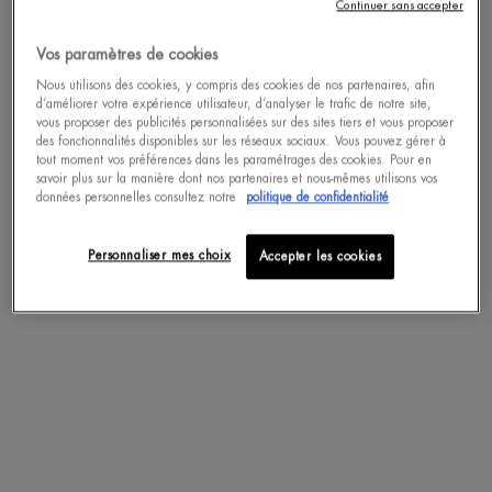
Continuer sans accepter
ACHAT RAPIDE
Vos paramètres de cookies
Nous utilisons des cookies, y compris des cookies de nos partenaires, afin
d’améliorer votre expérience utilisateur, d’analyser le trafic de notre site,
pdp-section-accordion
vous proposer des publicités personnalisées sur des sites tiers et vous proposer
des fonctionnalités disponibles sur les réseaux sociaux. Vous pouvez gérer à
tout moment vos préférences dans les paramétrages des cookies. Pour en
savoir plus sur la manière dont nos partenaires et nous-mêmes utilisons vos
données personnelles consultez notre
politique de confidentialité
DESCRIPTION
Chez BIOTHERM, nous croyons au « bien vieillir ».
Personnaliser mes choix
Accepter les cookies
Seuls 20% des signes de l'âge sont inévitables, le reste est entre vos mains.
BIOTHERM présente le sérum anti-âge accéléré Blue Therapy : une formule de
sérum à action rapide pour adoucir et embellir instantanément la peau.
INGRÉDIENT CLÉS
Extrait d'Alaria Esculenta connu sous le nom d'Algue de Jeunesse™, ce sérum
agit avec succès sur les trois principaux signes de l'âge - rides, taches et
relâchement cutané.
Ce sérum à la texture gel transparente est imprégné de teintes réfléchissantes de
nacre donnant à la peau un teint visiblement plus lumineux.