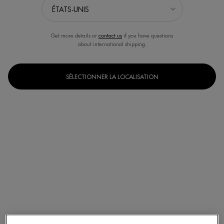
Get more details or
contact us
if you have questions
about international shipping.
SÉLECTIONNER LA LOCALISATION
Un(e) taille disponible
50 ml
Selected
, 1 of 1