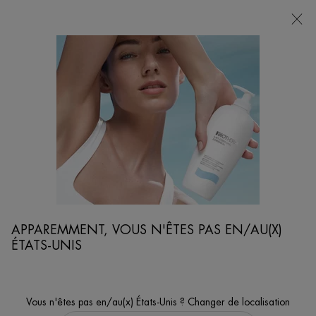
POINTS
DE
VENTE
Je cherche...
Reche
Contenu principal
au
Dois-Je Appliquer La Protection Solaire Avant Ou Après Le Soin Hydratant ?
APPAREMMENT, VOUS N'ÊTES PAS EN/AU(X)
ÉTATS-UNIS
Vous n'êtes pas en/au(x) États-Unis ? Changer de localisation